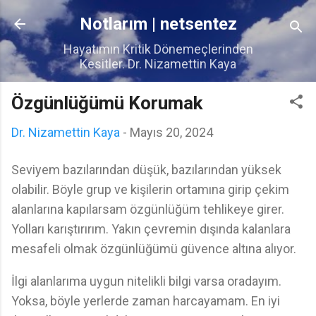
Ana içeriğe atla
Notlarım | netsentez
Hayatımın Kritik Dönemeçlerinden
Kesitler. Dr. Nizamettin Kaya
Özgünlüğümü Korumak
Dr. Nizamettin Kaya
-
Mayıs 20, 2024
Seviyem bazılarından düşük, bazılarından yüksek
olabilir. Böyle grup ve kişilerin ortamına girip çekim
alanlarına kapılarsam özgünlüğüm tehlikeye girer.
Yolları karıştırırım. Yakın çevremin dışında kalanlara
mesafeli olmak özgünlüğümü güvence altına alıyor.
İlgi alanlarıma uygun nitelikli bilgi varsa oradayım.
Yoksa, böyle yerlerde zaman harcayamam. En iyi