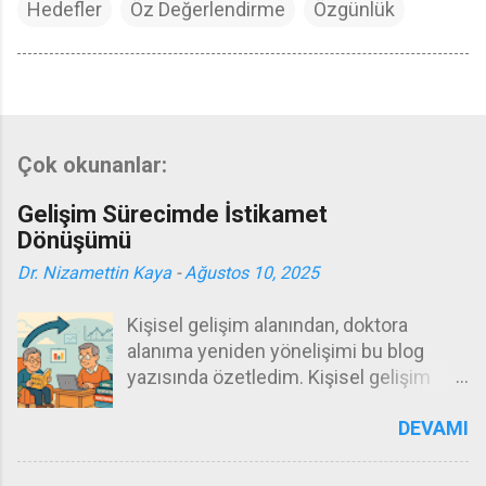
Hedefler
Öz Değerlendirme
Özgünlük
Çok okunanlar:
Gelişim Sürecimde İstikamet
Dönüşümü
Dr. Nizamettin Kaya
-
Ağustos 10, 2025
Kişisel gelişim alanından, doktora
alanıma yeniden yönelişimi bu blog
yazısında özetledim. Kişisel gelişim
okumalarına ve yazılarına herkesten
DEVAMI
önce kendim ihtiyaç duydum. Bu
çalışmalar işlevini gördü ve görmeye
devam edecek. Ancak artık, yıllarımı